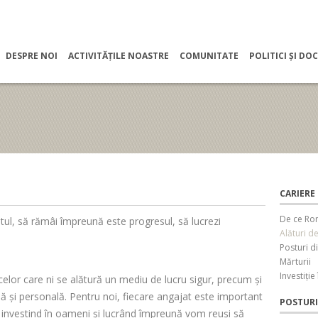
DESPRE NOI
ACTIVITĂȚILE NOASTRE
COMUNITATE
POLITICI ȘI D
CARIERE
De ce Ro
tul, să rămâi împreună este progresul, să lucrezi
Alături d
Posturi d
Mărturii
Investiție 
or care ni se alătură un mediu de lucru sigur, precum și
lă și personală. Pentru noi, fiecare angajat este important
POSTURI
r investind în oameni și lucrând împreună vom reuși să