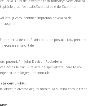
are, iar la 3 luni de la venirea ta în Romaltyn vom analiza
ptările ți-au fost satisfăcute și ce e de făcut mai
evaluată și vom identifica împreună nevoia ta de
m susține.
n obținerea de certificări cerute de postului tău, precum
ări necesare muncii tale.
om puternic.” – John Davison Rockefeller
vea acces la cărți și reviste de specialitate, care te vor
nțele și să-ți lărgești orizonturile.
viața comunității
ici direct în diverse acțiuni menite să susțină comunitatea
Ani!”