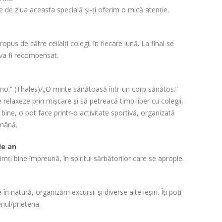
 de ziua aceasta specială și-ți oferim o mică atenție.
pus de către ceilalţi colegi, în fiecare lună. La final se
 va fi recompensat.
no.” (Thales)/„O minte sănătoasă într-un corp sănătos.”
 relaxeze prin mișcare și să petreacă timp liber cu colegii,
ine, o pot face printr-o activitate sportivă, organizată
ămână.
de an
simți bine împreună, în spiritul sărbătorilor care se apropie.
în natură, organizăm excursii și diverse alte ieșiri. Îți poți
enul/prietena.