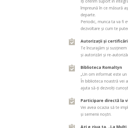
Îți oferim suport în integr
împreună în ce măsură aște
departe.
Periodic, munca ta va fi 
dezvoltare și cum te pute
Autorizații și certificări
Te încurajăm și susținem î
și autorizări și re-autoriz
Biblioteca Romaltyn
„Un om informat este un 
În biblioteca noastră vei a
ajuta să-ți dezvolți cunoști
Participare directă la 
Vei avea ocazia să te impl
și semenii noștri.
Azi e ziua ta, „La Mulți 