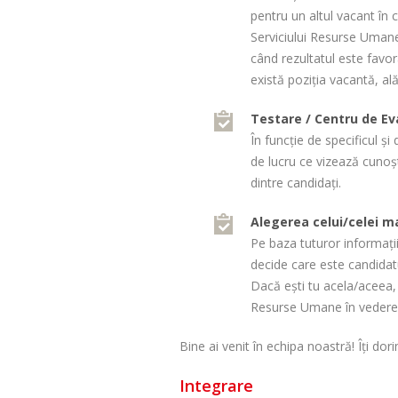
pentru un altul vacant în 
Serviciului Resurse Umane 
când rezultatul este favorab
există poziţia vacantă, al
Testare / Centru de Ev
În funcție de specificul ș
de lucru ce vizează cunoști
dintre candidați.
Alegerea celui/celei ma
Pe baza tuturor informații
decide care este candidat
Dacă ești tu acela/aceea, 
Resurse Umane în vederea 
Bine ai venit în echipa noastră! Îți do
Integrare