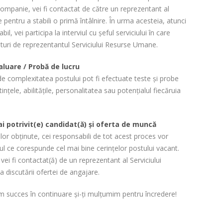
companie, vei fi contactat de către un reprezentant al
pentru a stabili o primă întâlnire. În urma acesteia, atunci
il, vei participa la interviul cu șeful serviciului în care
ături de reprezentantul Serviciului Resurse Umane.
aluare / Probă de lucru
i de complexitatea postului pot fi efectuate teste și probe
nțele, abilitățile, personalitatea sau potențialul fiecăruia
i potrivit(e) candidat(ă) și oferta de muncă
lor obținute, cei responsabili de tot acest proces vor
ul ce corespunde cel mai bine cerinţelor postului vacant.
vei fi contactat(ă) de un reprezentant al Serviciului
discutării ofertei de angajare.
rim succes în continuare și-ți mulțumim pentru încredere!