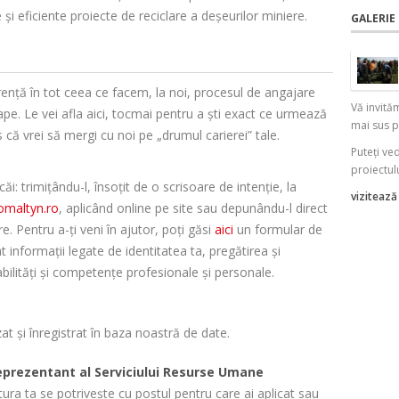
i eficiente proiecte de reciclare a deșeurilor miniere.
GALERIE
rență în tot ceea ce facem, la noi, procesul de angajare
Vă invită
e. Le vei afla aici, tocmai pentru a ști exact ce urmează
mai sus p
s că vrei să mergi cu noi pe „drumul carierei” tale.
Puteți ve
proiectul
i: trimițându-l, însoțit de o scrisoare de intenție, la
vizitează
maltyn.ro
, aplicând online pe site sau depunându-l direct
e. Pentru a-ți veni în ajutor, poți găsi
aici
un formular de
t informații legate de identitatea ta, pregătirea și
bilități și competențe profesionale și personale.
zat și înregistrat în baza noastră de date.
reprezentant al Serviciului Resurse Umane
atura ta se potrivește cu postul pentru care ai aplicat sau