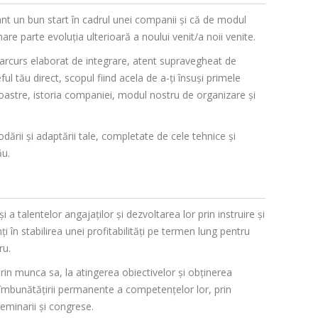
nt un bun start în cadrul unei companii și că de modul
re parte evoluția ulterioară a noului venit/a noii venite.
 parcurs elaborat de integrare, atent supravegheat de
ul tău direct, scopul fiind acela de a-ți însuși primele
 noastre, istoria companiei, modul nostru de organizare și
dării și adaptării tale, completate de cele tehnice și
ău.
a talentelor angajaţilor şi dezvoltarea lor prin instruire şi
i în stabilirea unei profitabilităţi pe termen lung pentru
ru.
rin munca sa, la atingerea obiectivelor și obținerea
îmbunătățirii permanente a competențelor lor, prin
seminarii și congrese.