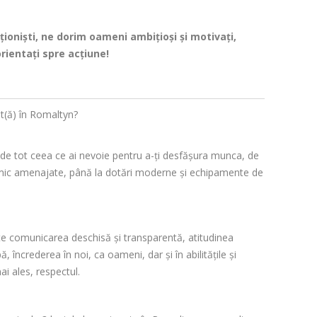
oniști, ne dorim oameni ambițioși și motivați,
rientați spre acțiune!
(ă) în Romaltyn?
 de tot ceea ce ai nevoie pentru a-ți desfășura munca, de
nomic amenajate, până la dotări moderne și echipamente de
e comunicarea deschisă și transparentă, atitudinea
ă, încrederea în noi, ca oameni, dar și în abilitățile și
ai ales, respectul.