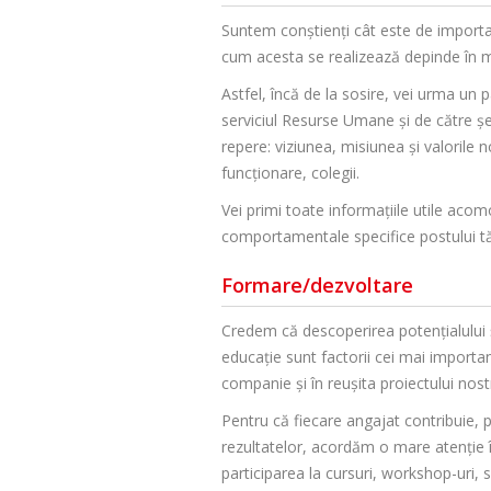
Suntem conștienți cât este de importa
cum acesta se realizează depinde în ma
Astfel, încă de la sosire, vei urma un
serviciul Resurse Umane și de către șef
repere: viziunea, misiunea și valorile
funcționare, colegii.
Vei primi toate informațiile utile acomo
comportamentale specifice postului t
Formare/dezvoltare
Credem că descoperirea potențialului și 
educaţie sunt factorii cei mai importanţ
companie și în reușita proiectului nost
Pentru că fiecare angajat contribuie, p
rezultatelor, acordăm o mare atenție 
participarea la cursuri, workshop-uri, 