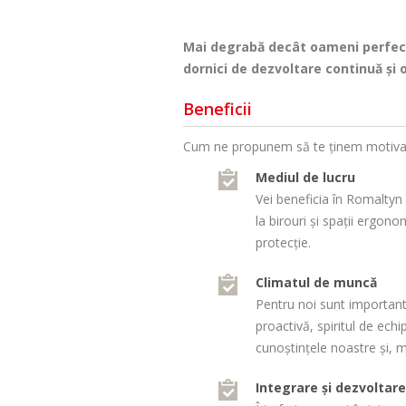
Mai degrabă decât oameni perfecți
dornici de dezvoltare continuă și o
Beneficii
Cum ne propunem să te ținem motivat
Mediul de lucru
Vei beneficia în Romaltyn
la birouri și spații ergo
protecție.
Climatul de muncă
Pentru noi sunt important
proactivă, spiritul de echip
cunoștințele noastre și, m
Integrare și dezvoltare