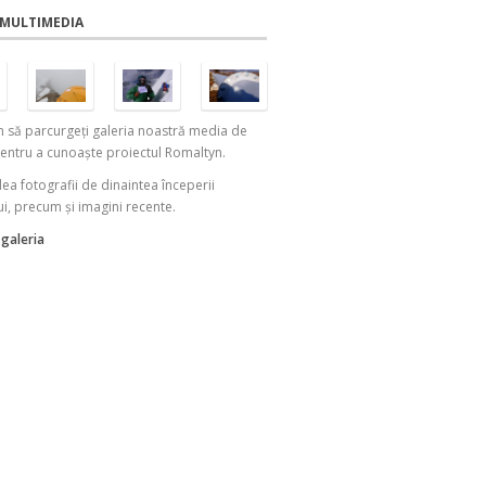
 MULTIMEDIA
m să parcurgeți galeria noastră media de
entru a cunoaște proiectul Romaltyn.
dea fotografii de dinaintea începerii
ui, precum și imagini recente.
 galeria