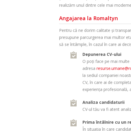
realizăm unul dintre cele mai moderne ș
Angajarea la Romaltyn
Pentru că ne dorim calitate și transpa
presupune parcurgerea mai multor etap
să se întâmple, în cazul în care ai deci
Depunerea CV-ului
O poți face pe mai multe că
adresa
resurse.umane@ro
la sediul companiei noastr
CV, în care ai de completa
experiența profesională, a
Analiza candidaturii
CV-ul tău va fi atent anali
Prima întâlnire cu un 
În situația în care candid