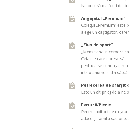
Ne bucurăm alături de tine
Angajatul „Premium”
Colegul „Premium” este pro
alege un câştigător, care
„Ziua de sport”
„Mens sana in corpore sa
Cei/cele care doresc să se
pentru a se cunoaște mai b
într-o anume zi din săpt
Petrecerea de sfârșit 
Este un alt prilej de a ne 
Excursii/Picnic
Pentru iubitorii de mișcare 
aduce și familia sau priet