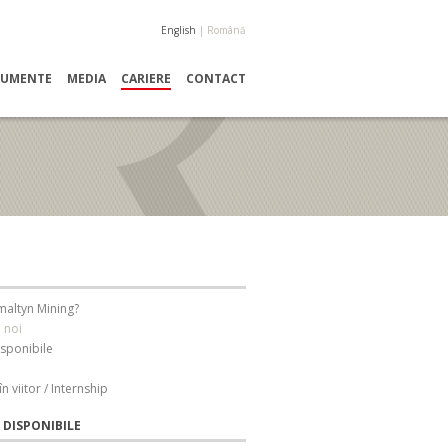
English
|
Română
OCUMENTE
MEDIA
CARIERE
CONTACT
maltyn Mining?
e noi
isponibile
în viitor / Internship
 DISPONIBILE