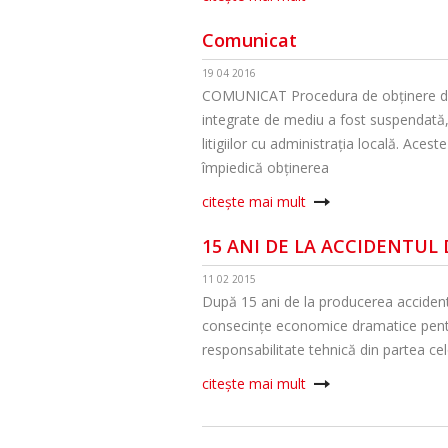
Comunicat
19 04 2016
COMUNICAT Procedura de obținere de 
integrate de mediu a fost suspendată, 
litigiilor cu administrația locală. Acest
împiedică obținerea
citește mai mult
15 ANI DE LA ACCIDENTUL 
11 02 2015
După 15 ani de la producerea accidentu
consecinţe economice dramatice pent
responsabilitate tehnică din partea ce
citește mai mult