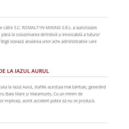
către S.C. ROMALTYN MINING S.R.L. a autorizației
până la soluționarea definitivă și irevocabilă a tuturor
e litigii vizează anularea unor acte administrative care
DE LA IAZUL AURUL
lui la Iazul Aurul, stafiile acestuia mai bântuie, generând
ru Baia Mare şi Maramureş. Cu un minim de
lor implicaţi, acest accident putea să nu se producă.