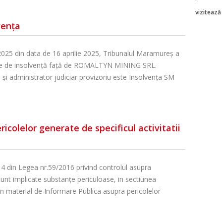
vizitează
vența
2025 din data de 16 aprilie 2025, Tribunalul Maramureș a
ale de insolvență față de ROMALTYN MINING SRL.
 și administrator judiciar provizoriu este Insolvența SM
icolelor generate de specificul activitatii
 14 din Legea nr.59/2016 privind controlul asupra
sunt implicate substanţe periculoase, in sectiunea
n material de Informare Publica asupra pericolelor