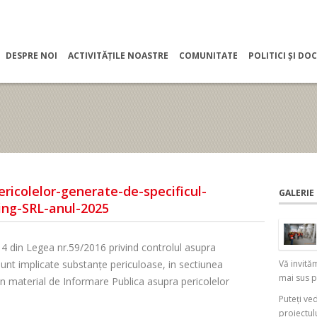
DESPRE NOI
ACTIVITĂȚILE NOASTRE
COMUNITATE
POLITICI ȘI D
ricolelor-generate-de-specificul-
GALERIE
ing-SRL-anul-2025
 14 din Legea nr.59/2016 privind controlul asupra
sunt implicate substanţe periculoase, in sectiunea
Vă invită
mai sus p
n material de Informare Publica asupra pericolelor
Puteți ve
proiectul