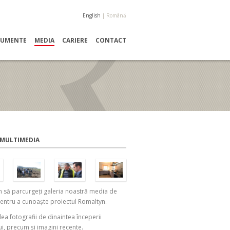
English
|
Română
OCUMENTE
MEDIA
CARIERE
CONTACT
 MULTIMEDIA
m să parcurgeți galeria noastră media de
entru a cunoaște proiectul Romaltyn.
dea fotografii de dinaintea începerii
ui, precum și imagini recente.